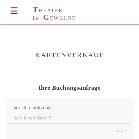
T
☰
HEATER
G
I
EWÖLBE
M
KARTENVERKAUF
Ihre Buchungsanfrage
Ihre Unterstützung: