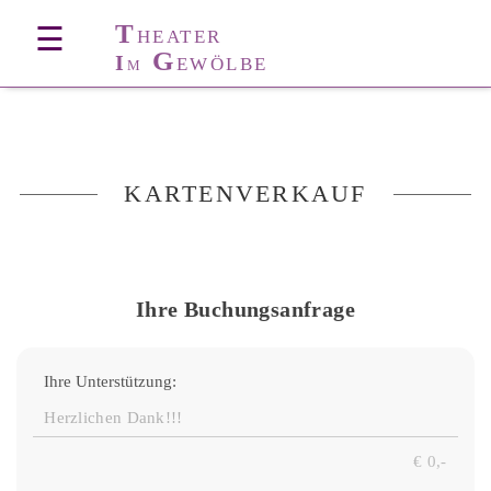
T
☰
HEATER
G
I
EWÖLBE
M
KARTENVERKAUF
Ihre Buchungsanfrage
Ihre Unterstützung: