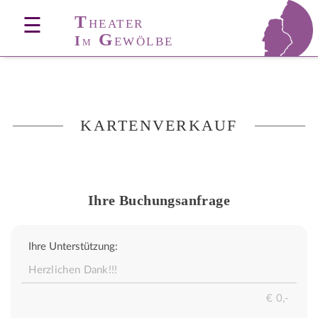
T
☰
HEATER
G
I
EWÖLBE
M
KARTENVERKAUF
Ihre Buchungsanfrage
Ihre Unterstützung: