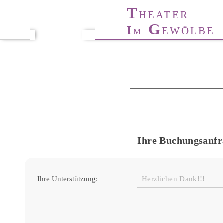
T
T
HÜRINGER
HEATER
T
A
G
I
ANZ-
KADEMIE
EWÖLBE
M
Ihre Buchungsanfr
Ihre Unterstützung: