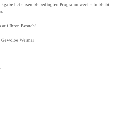
ckgabe bei ensemblebedingten Programmwechseln bleibt
n.
s auf Ihren Besuch!
im Gewölbe Weimar
r