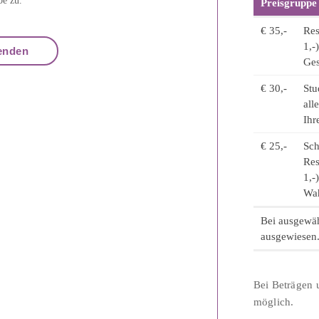
be zu.
Preisgruppe
€ 35,-
Res
1,-
Ges
€ 30,-
Stu
all
Ihr
€ 25,-
Sch
Res
1,-
Wah
Bei ausgewäh
ausgewiesen
Bei Beträgen u
möglich.