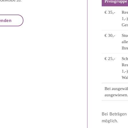
 Gewölbe zu.
Preisgruppe
€ 35,-
Res
1,-
Ges
€ 30,-
Stu
all
Ihr
€ 25,-
Sch
Res
1,-
Wah
Bei ausgewäh
ausgewiesen
Bei Beträgen 
möglich.