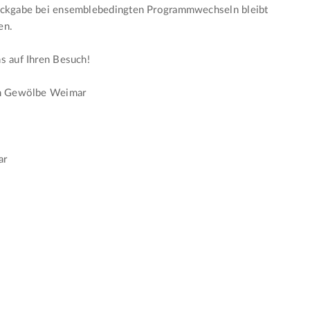
ückgabe bei ensemblebedingten Programmwechseln bleibt
en.
s auf Ihren Besuch!
im Gewölbe Weimar
s
ar