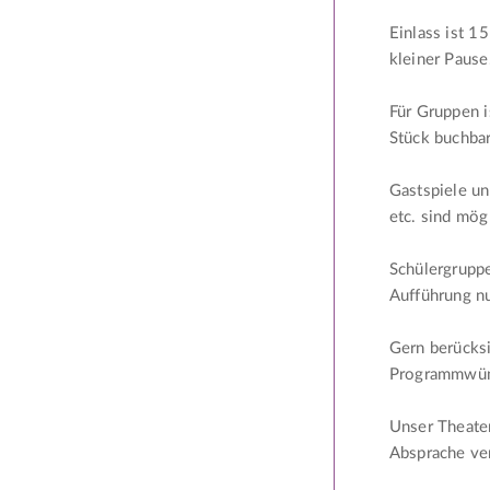
Einlass ist 1
kleiner Pause
Für Gruppen 
Stück buchbar
Gastspiele un
etc. sind mög
Schülergruppe
Aufführung n
Gern berücksi
Programmwün
Unser Theaters
Absprache ver