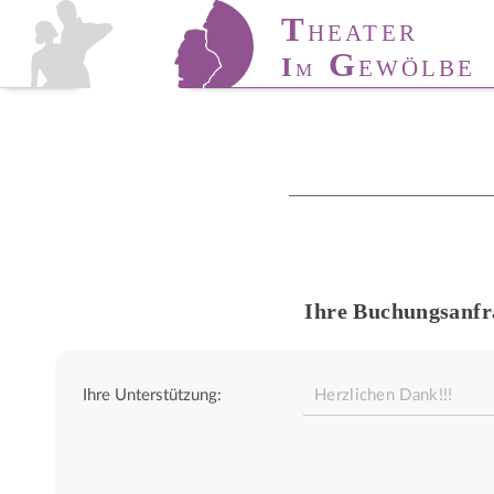
T
T
HÜRINGER
HEATER
T
A
G
I
ANZ-
KADEMIE
EWÖLBE
M
Ihre Buchungsanfr
Ihre Unterstützung: