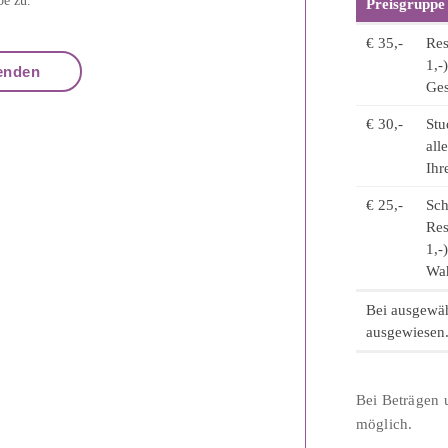
be zu.
Preisgruppe
€ 35,-
Res
1,-
Ges
€ 30,-
Stu
all
Ihr
€ 25,-
Sch
Res
1,-
Wah
Bei ausgewäh
ausgewiesen
Bei Beträgen u
möglich.