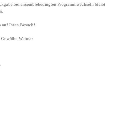
ckgabe bei ensemblebedingten Programmwechseln bleibt
n.
s auf Ihren Besuch!
im Gewölbe Weimar
r