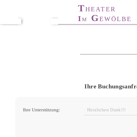
T
T
HÜRINGER
HEATER
T
A
G
I
ANZ-
KADEMIE
EWÖLBE
M
Ihre Buchungsanfr
Ihre Unterstützung: