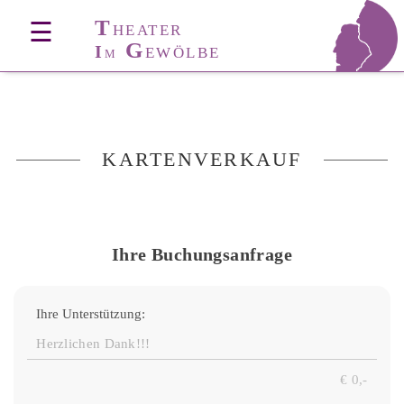
T
☰
HEATER
G
I
EWÖLBE
M
KARTENVERKAUF
Ihre Buchungsanfrage
Ihre Unterstützung: