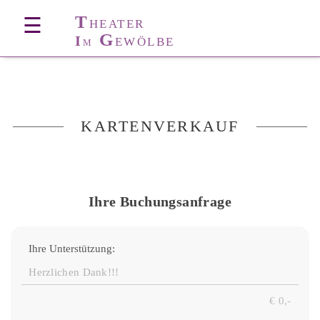
T
☰
HEATER
G
I
EWÖLBE
M
KARTENVERKAUF
Ihre Buchungsanfrage
Ihre Unterstützung: