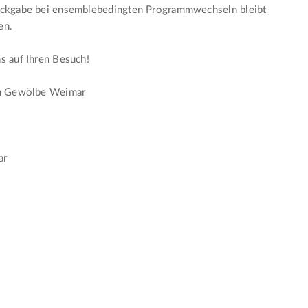
ückgabe bei ensemblebedingten Programmwechseln bleibt
en.
s auf Ihren Besuch!
im Gewölbe Weimar
s
ar