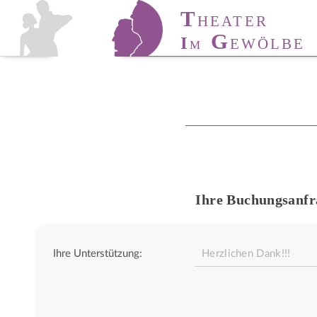
T
T
HÜRINGER
HEATER
T
A
G
I
ANZ-
KADEMIE
EWÖLBE
M
Ihre Buchungsanfr
Ihre Unterstützung: