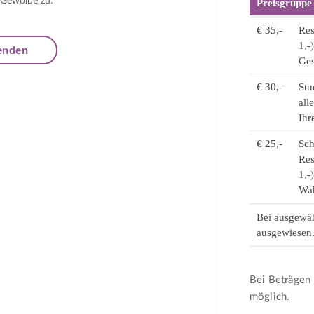
 Gewölbe zu.
Preisgruppe
€ 35,-
Res
1,-
Ges
€ 30,-
Stu
all
Ihr
€ 25,-
Sch
Res
1,-
Wah
Bei ausgewäh
ausgewiesen
Bei Beträgen 
möglich.