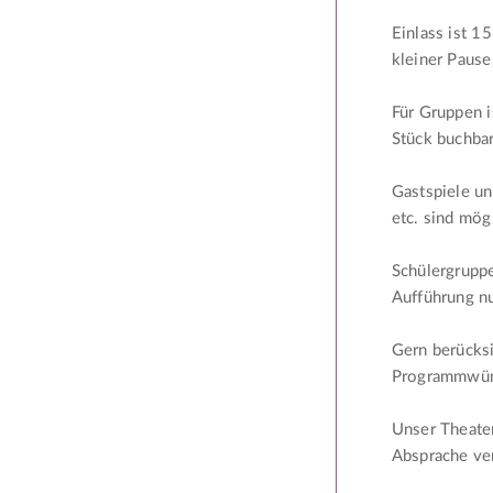
Einlass ist 1
kleiner Pause
Für Gruppen 
Stück buchbar
Gastspiele un
etc. sind mög
Schülergruppe
Aufführung n
Gern berücksi
Programmwün
Unser Theaters
Absprache ver