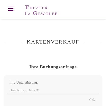
T
☰
HEATER
G
I
EWÖLBE
M
KARTENVERKAUF
Ihre Buchungsanfrage
Ihre Unterstützung: