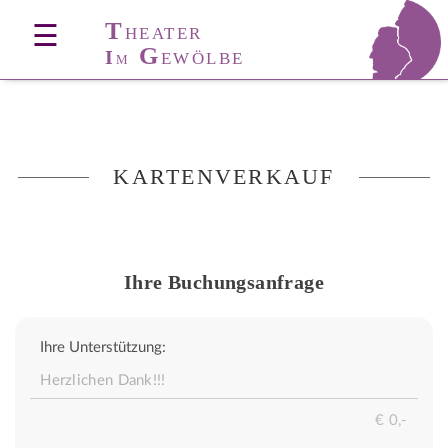
T
☰
HEATER
G
I
EWÖLBE
M
KARTENVERKAUF
Ihre Buchungsanfrage
Ihre Unterstützung: