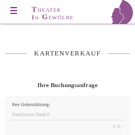
T
☰
HEATER
G
I
EWÖLBE
M
KARTENVERKAUF
Ihre Buchungsanfrage
Ihre Unterstützung: