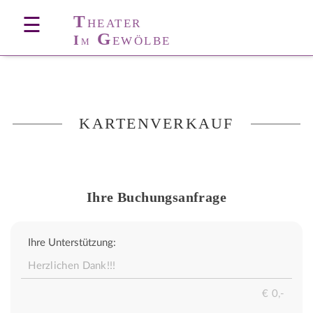
T
☰
HEATER
G
I
EWÖLBE
M
KARTENVERKAUF
Ihre Buchungsanfrage
Ihre Unterstützung: