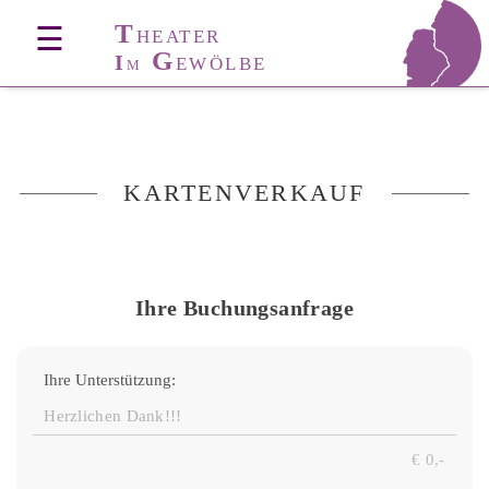
T
☰
HEATER
G
I
EWÖLBE
M
KARTENVERKAUF
Ihre Buchungsanfrage
Ihre Unterstützung: