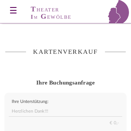
T
☰
HEATER
G
I
EWÖLBE
M
KARTENVERKAUF
Ihre Buchungsanfrage
Ihre Unterstützung: