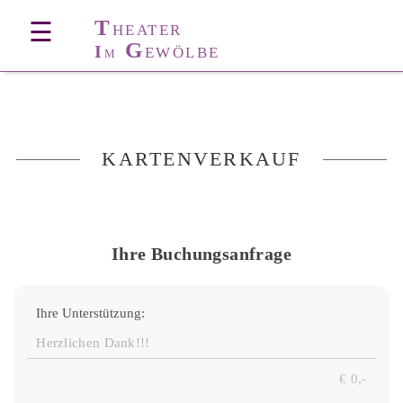
T
☰
HEATER
G
I
EWÖLBE
M
KARTENVERKAUF
Ihre Buchungsanfrage
Ihre Unterstützung: