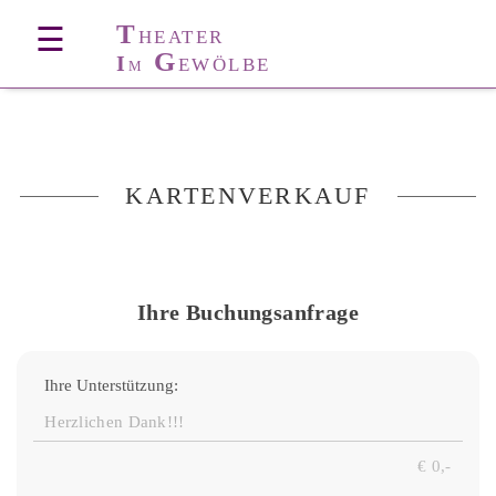
T
☰
HEATER
G
I
EWÖLBE
M
KARTENVERKAUF
Ihre Buchungsanfrage
Ihre Unterstützung: