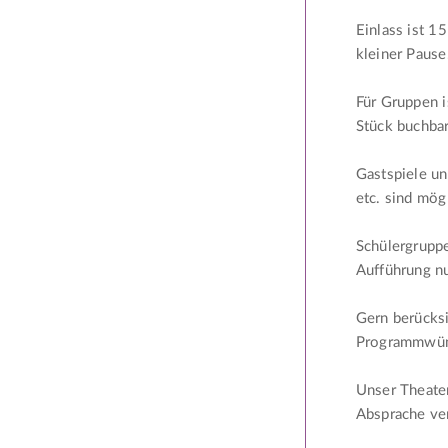
Einlass ist 1
kleiner Pause
Für Gruppen 
Stück buchbar
Gastspiele un
etc. sind mög
Schülergruppe
Aufführung n
Gern berücksi
Programmwün
Unser Theaters
Absprache ver