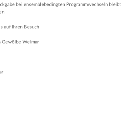
ückgabe bei ensemblebedingten Programmwechseln bleibt
en.
s auf Ihren Besuch!
im Gewölbe Weimar
s
ar