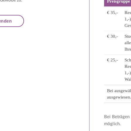
 Gewölbe zu.
Preisgruppe
€ 35,-
Res
1,-
Ges
€ 30,-
Stu
all
Ihr
€ 25,-
Sch
Res
1,-
Wah
Bei ausgewäh
ausgewiesen
Bei Beträgen 
möglich.