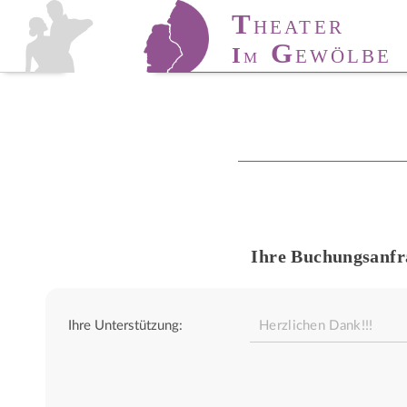
T
T
HÜRINGER
HEATER
T
A
G
I
ANZ-
KADEMIE
EWÖLBE
M
Ihre Buchungsanfr
Ihre Unterstützung: