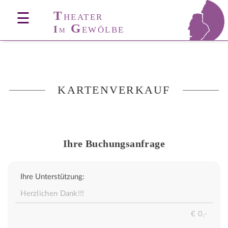
T
☰
HEATER
G
I
EWÖLBE
M
KARTENVERKAUF
Ihre Buchungsanfrage
Ihre Unterstützung: