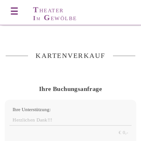
T
☰
HEATER
G
I
EWÖLBE
M
KARTENVERKAUF
Ihre Buchungsanfrage
Ihre Unterstützung: