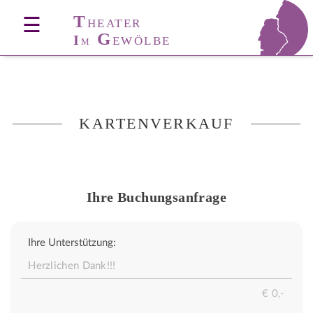
T
☰
HEATER
G
I
EWÖLBE
M
KARTENVERKAUF
Ihre Buchungsanfrage
Ihre Unterstützung: