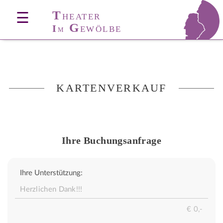
T
☰
HEATER
G
I
EWÖLBE
M
KARTENVERKAUF
Ihre Buchungsanfrage
Ihre Unterstützung: