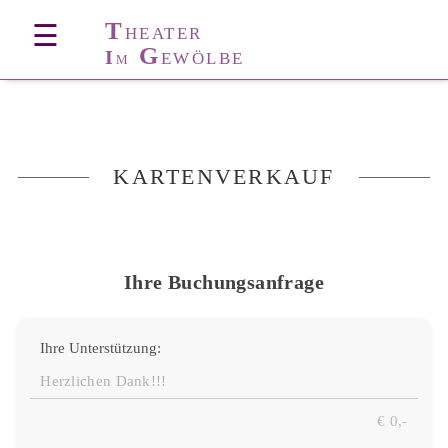
T
☰
HEATER
G
I
EWÖLBE
M
KARTENVERKAUF
Ihre Buchungsanfrage
Ihre Unterstützung: