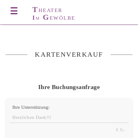
T
☰
HEATER
G
I
EWÖLBE
M
KARTENVERKAUF
Ihre Buchungsanfrage
Ihre Unterstützung: