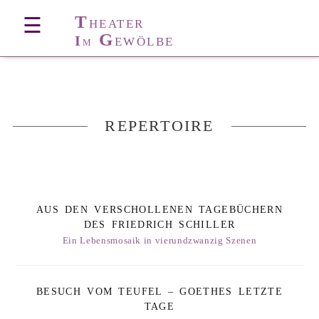
T
☰
HEATER
G
I
EWÖLBE
M
REPERTOIRE
AUS DEN VERSCHOLLENEN TAGEBÜCHERN
DES FRIEDRICH SCHILLER
Ein Lebensmosaik in vierundzwanzig Szenen
BESUCH VOM TEUFEL – GOETHES LETZTE
TAGE