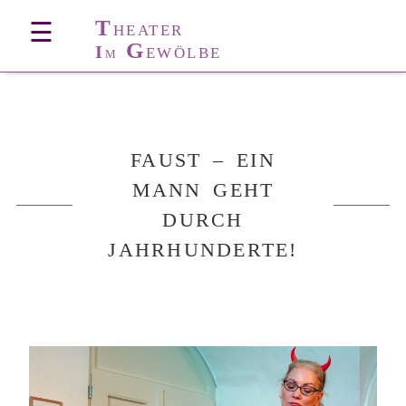
T
☰
HEATER
G
I
EWÖLBE
M
FAUST – EIN
MANN GEHT
DURCH
JAHRHUNDERTE!