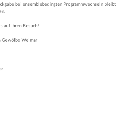
ückgabe bei ensemblebedingten Programmwechseln bleibt
en.
s auf Ihren Besuch!
im Gewölbe Weimar
s
ar