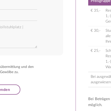
Preisgruppe
€ 35,-
Res
1,-
Ges
€ 30,-
Stu
all
Ihr
€ 25,-
Sch
Res
1,-
nübermittlung und den
Wah
 Gewölbe zu.
Bei ausgewäh
ausgewiesen
Bei Beträgen 
möglich.