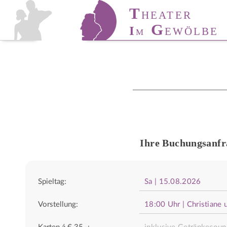
T
T
HÜRINGER
HEATER
T
A
G
I
ANZ-
KADEMIE
EWÖLBE
M
Ihre Buchungsanfr
Spieltag:
Vorstellung: