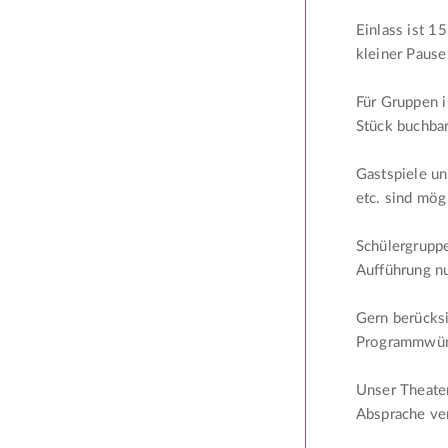
Einlass ist 1
kleiner Pause
Für Gruppen 
Stück buchbar
Gastspiele un
etc. sind mög
Schülergruppe
Aufführung n
Gern berücksi
Programmwün
Unser Theaters
Absprache ver