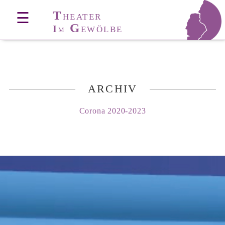
T
☰
HEATER
G
I
EWÖLBE
M
ARCHIV
Corona 2020-2023