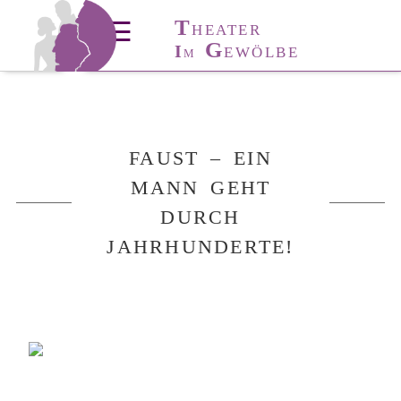
T
T
HÜRINGER
☰
HEATER
T
A
G
I
ANZ-
KADEMIE
EWÖLBE
M
FAUST – EIN
MANN GEHT
DURCH
JAHRHUNDERTE!