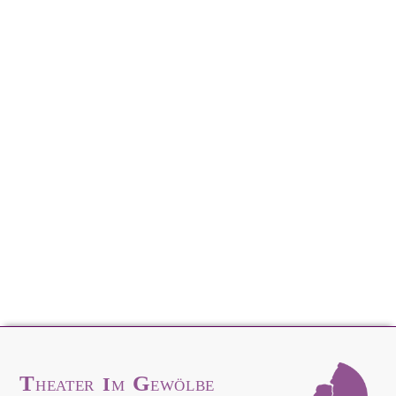
T
G
I
HEATER
M
EWÖLBE