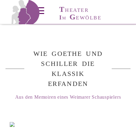
T
T
HÜRINGER
☰
HEATER
T
A
G
I
ANZ-
KADEMIE
EWÖLBE
M
WIE GOETHE UND
SCHILLER DIE
KLASSIK
ERFANDEN
Aus den Memoiren eines Weimarer Schauspielers