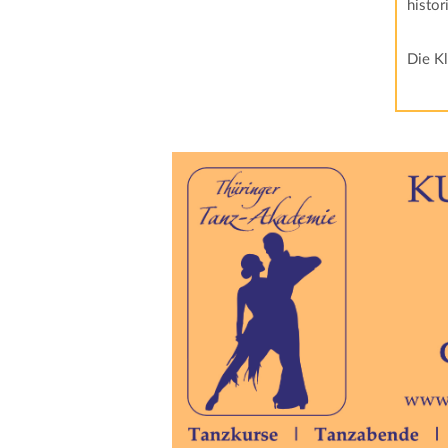
histor
Die K