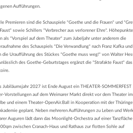
igenen Aufführungen.
le Premieren sind die Schauspiele "Goethe und die Frauen" und "Gr
 Faust" sowie Schillers "Verbrecher aus verlorener Ehre". Höhepunkt
 als "Vorspiel auf dem Theater" zum Jubeljahr unter anderem die
raufnahme des Schauspiels "Die Verwandlung" nach Franz Kafka und
n die Uraufführung des Stückes "Goethe muss weg!" von Walter Hes
Anlässlich des Goethe-Geburtstages ergänzt die "Strafakte Faust" das
oire.
as Jubiläumsjahr 2027 ist Ende August ein THEATER-SOMMERFEST 
er-Vorstellungen auf dem Weimarer Markt direkt vor dem Theater im
be und einem Theater-OpenAir.Ball in Kooperation mit der Thüringe
Akademie geplant. Neben mehreren Aufführungen zu Leben und Werk
rer Auguren lädt dann das Moonlight-Orchestra auf einer Tanzfläche
500qm zwischen Cranach-Haus und Rathaus zur flotten Sohle auf