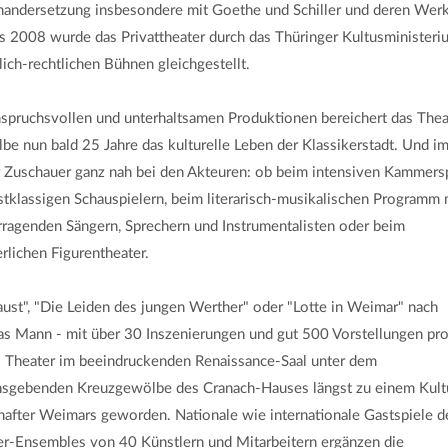
nandersetzung insbesondere mit Goethe und Schiller und deren Wer
s 2008 wurde das Privattheater durch das Thüringer Kultusministeri
lich-rechtlichen Bühnen gleichgestellt.
nspruchsvollen und unterhaltsamen Produktionen bereichert das Thea
e nun bald 25 Jahre das kulturelle Leben der Klassikerstadt. Und i
r Zuschauer ganz nah bei den Akteuren: ob beim intensiven Kammers
stklassigen Schauspielern, beim literarisch-musikalischen Programm 
rragenden Sängern, Sprechern und Instrumentalisten oder beim
rlichen Figurentheater.
ust", "Die Leiden des jungen Werther" oder "Lotte in Weimar" nach
s Mann - mit über 30 Inszenierungen und gut 500 Vorstellungen pro
as Theater im beeindruckenden Renaissance-Saal unter dem
sgebenden Kreuzgewölbe des Cranach-Hauses längst zu einem Kult
hafter Weimars geworden. Nationale wie internationale Gastspiele d
er-Ensembles von 40 Künstlern und Mitarbeitern ergänzen die