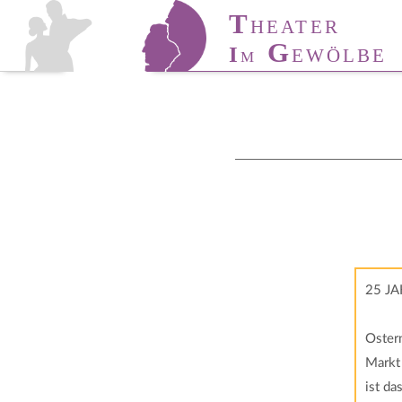
T
T
HÜRINGER
HEATER
T
A
G
I
ANZ-
KADEMIE
EWÖLBE
M
25 J
Oster
Markt 
ist da