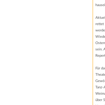
hause
Aktuel
rettet
werden
Wiede
Oster
sein. 
Repert
Für d
Theat
Gewöl
Tanz-
Weima
über 