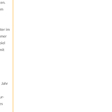
ken.
um
ter im
mmer
piel
mit
 Jahr
ur-
es