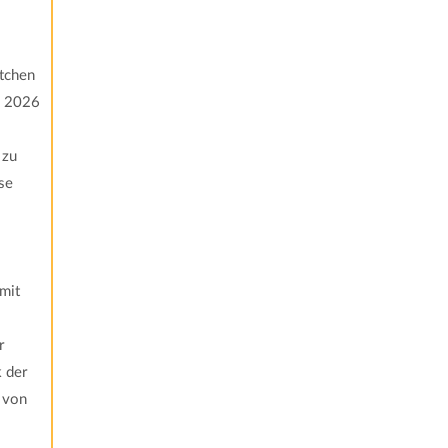
etchen
e 2026
 zu
se
mit
r
 der
 von