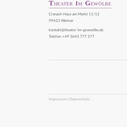
T
G
I
HEATER
M
EWÖLBE
Cranach-Haus am Markt 11/12
99423 Weimar
kontakt@theater-im-gewoelbe.de
Telefon: +49 3643 777 377
Impressum | Datenschutz