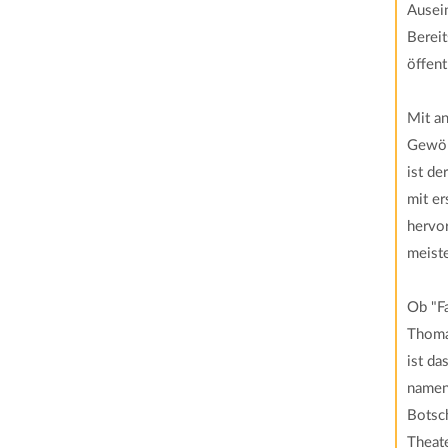
Ausei
Bereit
öffent
Mit a
Gewölb
ist de
mit er
hervo
meiste
Ob "Fa
Thoma
ist d
namen
Botsc
Theat