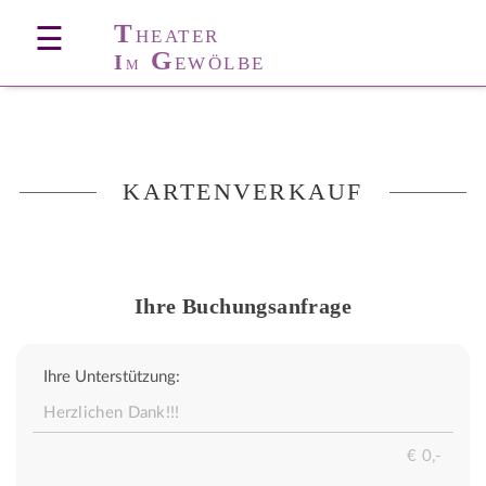
T
☰
HEATER
G
I
EWÖLBE
M
KARTENVERKAUF
Ihre Buchungsanfrage
Ihre Unterstützung: