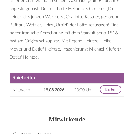
als er erfährt, wer da in seinem Gasthaus „Zum Elephanten“
abgestiegen ist: Die berühmte Heldin aus Goethes „Die
Leiden des jungen Werthers“, Charlotte Kestner, geborene
Buff aus Wetzlar, – das „Urbild“ der Lotte sozusagen! Eine
heiter-ironische Abrechnung mit dem Starkult anno 1816
fast am Originalschauplatz. Mit Regine Heintze, Heike
Meyer und Detlef Heintze. Inszenierung: Michael Kliefert/
Detlef Heintze.
Spielzeiten
Karten
Mittwoch
19.08.2026
20:00 Uhr
Mitwirkende