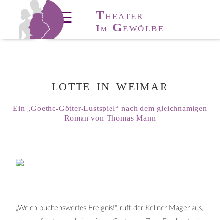
T
T
HÜRINGER
☰
HEATER
T
A
G
I
ANZ-
KADEMIE
EWÖLBE
M
LOTTE IN WEIMAR
Ein „Goethe-Götter-Lustspiel“ nach dem gleichnamigen
Roman von Thomas Mann
„Welch buchenswertes Ereignis!“, ruft der Kellner Mager aus,