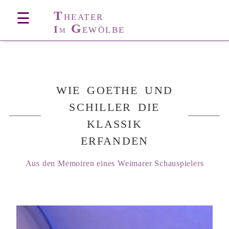
T
☰
HEATER
G
I
EWÖLBE
M
WIE GOETHE UND
SCHILLER DIE
KLASSIK
ERFANDEN
Aus den Memoiren eines Weimarer Schauspielers