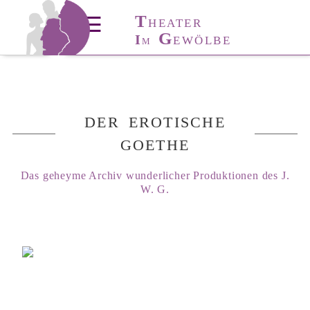
T
T
HÜRINGER
☰
HEATER
T
A
G
I
ANZ-
KADEMIE
EWÖLBE
M
DER EROTISCHE
GOETHE
Das geheyme Archiv wunderlicher Produktionen des J.
W. G.