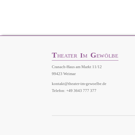
T
G
I
HEATER
M
EWÖLBE
Cranach-Haus am Markt 11/12
99423 Weimar
kontakt@theater-im-gewoelbe.de
Telefon: +49 3643 777 377