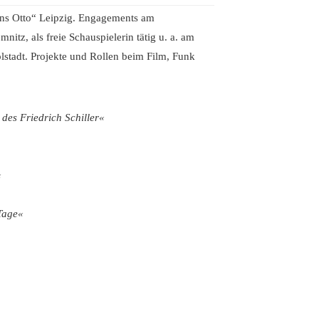
ans Otto“ Leipzig. Engagements am
nitz, als freie Schauspielerin tätig u. a. am
tadt. Projekte und Rollen beim Film, Funk
des Friedrich Schiller«
«
 Tage«