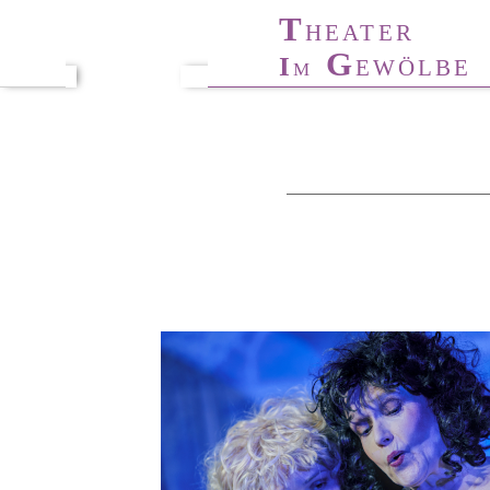
T
T
HÜRINGER
HEATER
T
A
G
I
ANZ-
KADEMIE
EWÖLBE
M